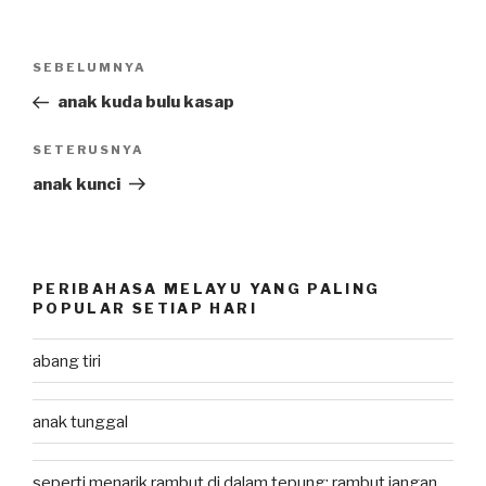
Post
SEBELUMNYA
Previous
navigation
Post
anak kuda bulu kasap
SETERUSNYA
Next
Post
anak kunci
PERIBAHASA MELAYU YANG PALING
POPULAR SETIAP HARI
abang tiri
anak tunggal
seperti menarik rambut di dalam tepung; rambut jangan