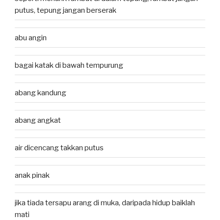
putus, tepung jangan berserak
abu angin
bagai katak di bawah tempurung
abang kandung
abang angkat
air dicencang takkan putus
anak pinak
jika tiada tersapu arang di muka, daripada hidup baiklah
mati