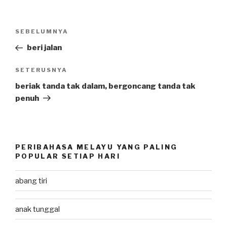
Post
SEBELUMNYA
Previous
navigation
Post
beri jalan
SETERUSNYA
Next
Post
beriak tanda tak dalam, bergoncang tanda tak
penuh
PERIBAHASA MELAYU YANG PALING
POPULAR SETIAP HARI
abang tiri
anak tunggal