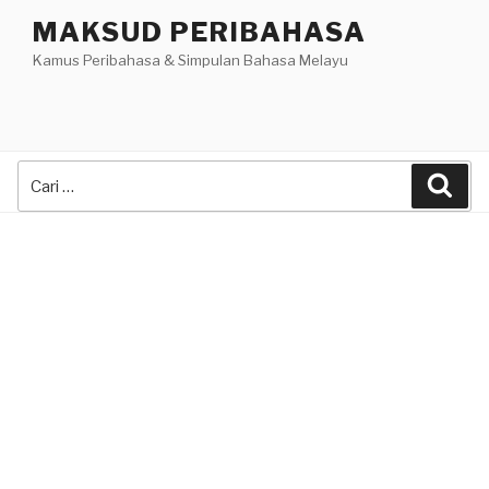
Skip
MAKSUD PERIBAHASA
to
Kamus Peribahasa & Simpulan Bahasa Melayu
content
Search
Sea
for: