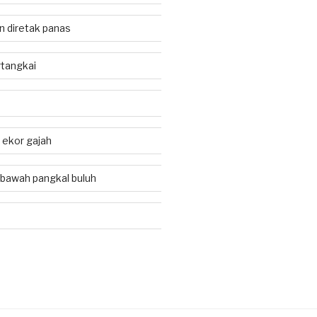
an diretak panas
tangkai
i ekor gajah
 bawah pangkal buluh