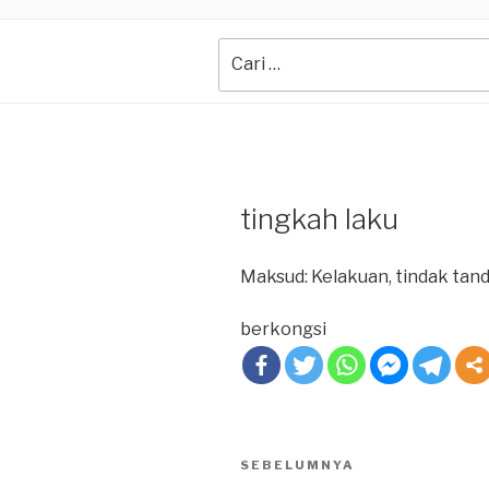
Search
for:
tingkah laku
Maksud: Kelakuan, tindak tan
berkongsi
Post
SEBELUMNYA
Previous