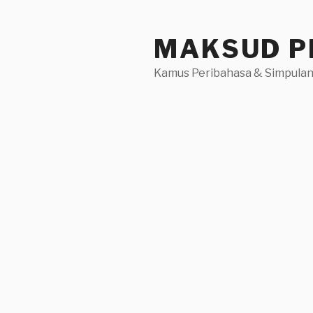
Skip
to
MAKSUD P
content
Kamus Peribahasa & Simpulan