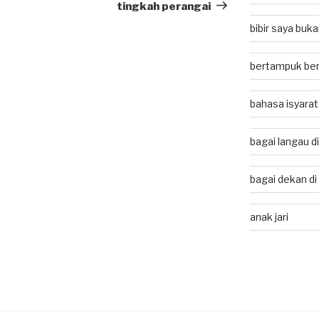
Post
tingkah perangai
bibir saya buk
bertampuk ber
bahasa isyarat
bagai langau d
bagai dekan di
anak jari