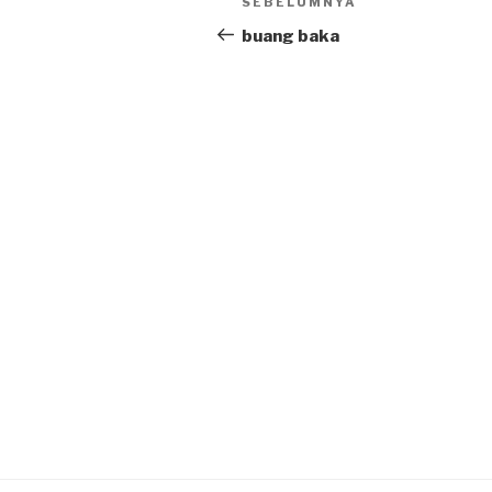
SEBELUMNYA
Previous
navigation
Post
buang baka