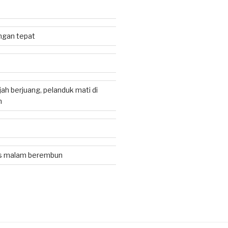
jangan tepat
ah berjuang, pelanduk mati di
h
as malam berembun