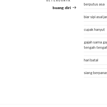
SETERUSNYA
Next
berputus asa
Post
buang diri
biar sipi asal 
cupak hanyut
gajah sama gaj
tengah-tenga
hari batal
siang berpan