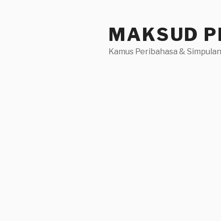
Skip
to
MAKSUD P
content
Kamus Peribahasa & Simpulan