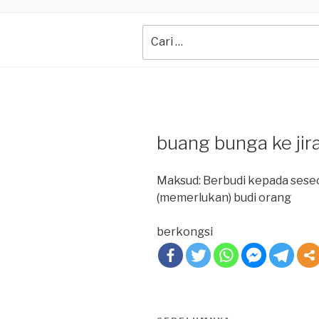
Search
for:
buang bunga ke jir
Maksud: Berbudi kepada ses
(memerlukan) budi orang
berkongsi
Post