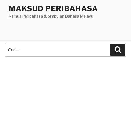
Skip
MAKSUD PERIBAHASA
to
Kamus Peribahasa & Simpulan Bahasa Melayu
content
Search
Sea
for: