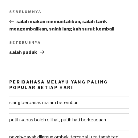
Post
SEBELUMNYA
Previous
navigation
Post
salah makan memuntahkan, salah tarik
mengembalikan, salah langkah surut kembali
SETERUSNYA
Next
Post
salah paduk
PERIBAHASA MELAYU YANG PALING
POPULAR SETIAP HARI
siang berpanas malam berembun
putih kapas boleh dilihat, putih hati berkeadaan
payah-payah dilamun ombak, tercapai juga tanah tepi