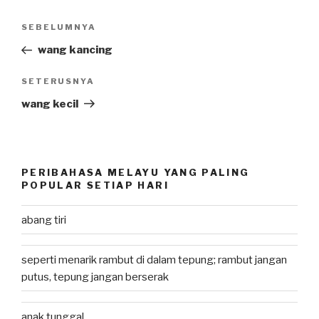
Post
SEBELUMNYA
Previous
navigation
Post
wang kancing
SETERUSNYA
Next
Post
wang kecil
PERIBAHASA MELAYU YANG PALING
POPULAR SETIAP HARI
abang tiri
seperti menarik rambut di dalam tepung; rambut jangan
putus, tepung jangan berserak
anak tunggal