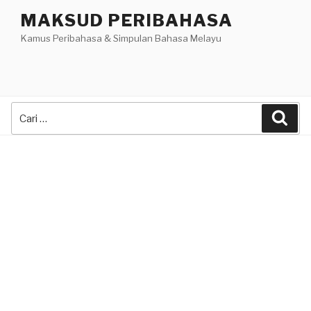
Skip
MAKSUD PERIBAHASA
to
Kamus Peribahasa & Simpulan Bahasa Melayu
content
Search
Sea
for: