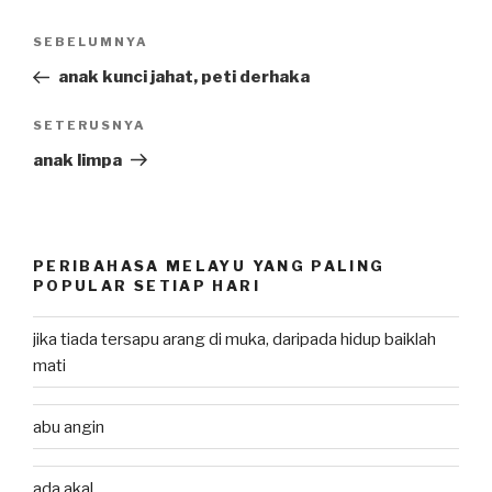
Post
SEBELUMNYA
Previous
navigation
Post
anak kunci jahat, peti derhaka
SETERUSNYA
Next
Post
anak limpa
PERIBAHASA MELAYU YANG PALING
POPULAR SETIAP HARI
jika tiada tersapu arang di muka, daripada hidup baiklah
mati
abu angin
ada akal