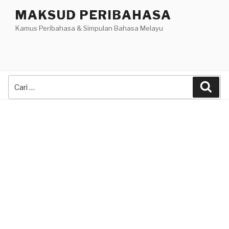
Skip
MAKSUD PERIBAHASA
to
Kamus Peribahasa & Simpulan Bahasa Melayu
content
Search
Sea
for: