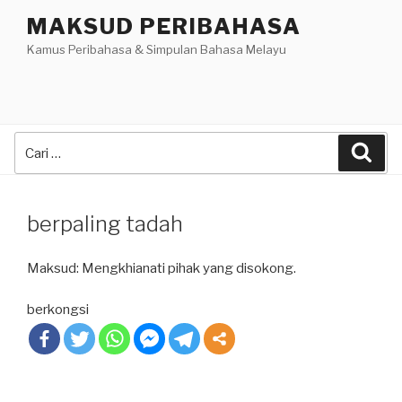
Skip
MAKSUD PERIBAHASA
to
Kamus Peribahasa & Simpulan Bahasa Melayu
content
Search
Sea
for:
berpaling tadah
Maksud: Mengkhianati pihak yang disokong.
berkongsi