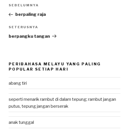
Post
SEBELUMNYA
Previous
navigation
Post
berpaling raja
SETERUSNYA
Next
Post
berpangku tangan
PERIBAHASA MELAYU YANG PALING
POPULAR SETIAP HARI
abang tiri
seperti menarik rambut di dalam tepung; rambut jangan
putus, tepung jangan berserak
anak tunggal