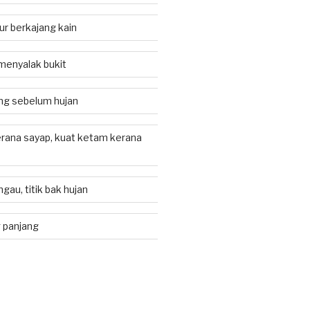
r berkajang kain
 menyalak bukit
ng sebelum hujan
erana sayap, kuat ketam kerana
gau, titik bak hujan
 panjang