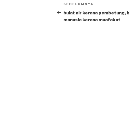
Post
SEBELUMNYA
Previous
navigation
Post
bulat air kerana pembetung, 
manusia kerana muafakat