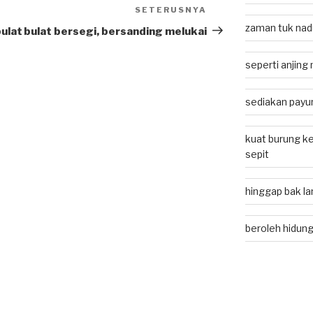
SETERUSNYA
Next
zaman tuk nadu
Post
bulat
bulat bersegi, bersanding melukai
seperti anjing
sediakan payu
kuat burung k
sepit
hinggap bak lan
beroleh hidung