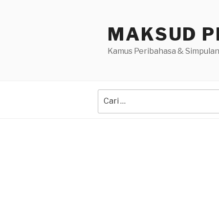
Skip
to
MAKSUD P
content
Kamus Peribahasa & Simpulan
Search
for: