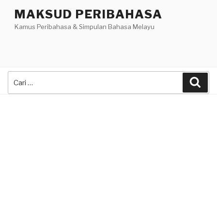
Skip
MAKSUD PERIBAHASA
to
Kamus Peribahasa & Simpulan Bahasa Melayu
content
Search
Sea
for: