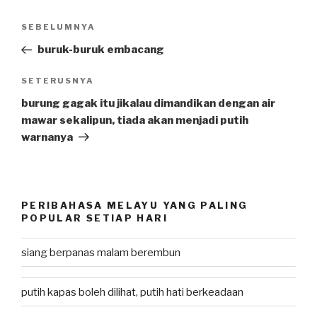
Post
SEBELUMNYA
Previous
navigation
Post
buruk-buruk embacang
SETERUSNYA
Next
Post
burung gagak itu jikalau dimandikan dengan air
mawar sekalipun, tiada akan menjadi putih
warnanya
PERIBAHASA MELAYU YANG PALING
POPULAR SETIAP HARI
siang berpanas malam berembun
putih kapas boleh dilihat, putih hati berkeadaan