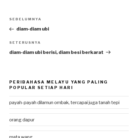
Post
SEBELUMNYA
Previous
navigation
Post
diam-diam ubi
SETERUSNYA
Next
Post
diam-diam ubi berisi, diam besi berkarat
PERIBAHASA MELAYU YANG PALING
POPULAR SETIAP HARI
payah-payah dilamun ombak, tercapai juga tanah tepi
orang dapur
mata wang