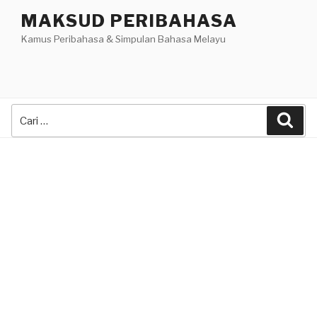
Skip
MAKSUD PERIBAHASA
to
Kamus Peribahasa & Simpulan Bahasa Melayu
content
Search
Sea
for: