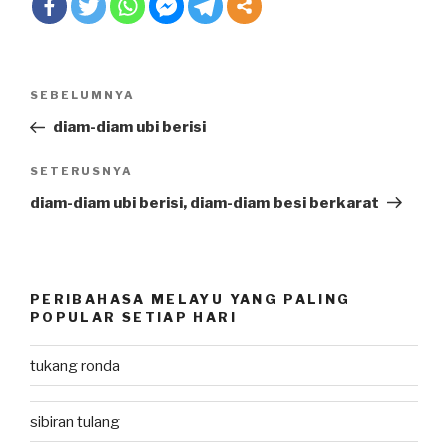
Post
SEBELUMNYA
Previous
navigation
Post
diam-diam ubi berisi
SETERUSNYA
Next
Post
diam-diam ubi berisi, diam-diam besi berkarat
PERIBAHASA MELAYU YANG PALING
POPULAR SETIAP HARI
tukang ronda
sibiran tulang