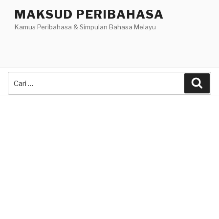
Skip
MAKSUD PERIBAHASA
to
Kamus Peribahasa & Simpulan Bahasa Melayu
content
Search
Sea
for: