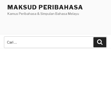
Skip
MAKSUD PERIBAHASA
to
Kamus Peribahasa & Simpulan Bahasa Melayu
content
Search
Sea
for: