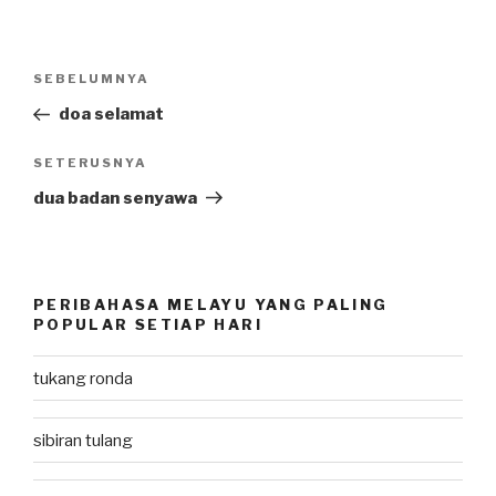
Post
SEBELUMNYA
Previous
navigation
Post
doa selamat
SETERUSNYA
Next
Post
dua badan senyawa
PERIBAHASA MELAYU YANG PALING
POPULAR SETIAP HARI
tukang ronda
sibiran tulang