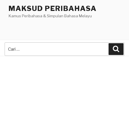
Skip
MAKSUD PERIBAHASA
to
Kamus Peribahasa & Simpulan Bahasa Melayu
content
Search
Sea
for: