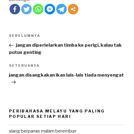
Post
SEBELUMNYA
Previous
navigation
Post
jangan diperlelarkan timba ke perigi, kalau tak
putus genting
SETERUSNYA
Next
Post
jangan disangkakan ikan lais-lais tiada menyengat
PERIBAHASA MELAYU YANG PALING
POPULAR SETIAP HARI
siang berpanas malam berembun