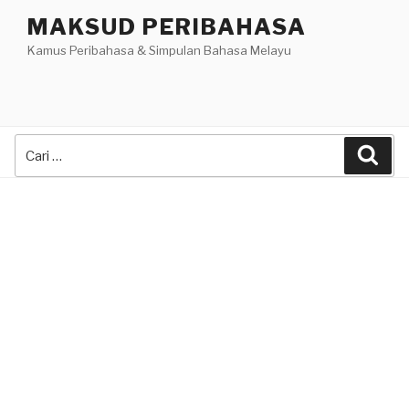
Skip
MAKSUD PERIBAHASA
to
Kamus Peribahasa & Simpulan Bahasa Melayu
content
Search
Sea
for: