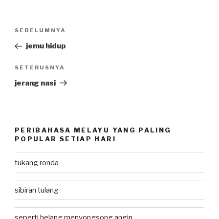
Post
SEBELUMNYA
Previous
navigation
Post
jemu hidup
SETERUSNYA
Next
Post
jerang nasi
PERIBAHASA MELAYU YANG PALING
POPULAR SETIAP HARI
tukang ronda
sibiran tulang
seperti helang menyongsong angin