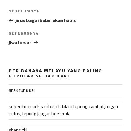
Post
SEBELUMNYA
Previous
navigation
Post
jirus bagai bulan akan habis
SETERUSNYA
Next
Post
jiwa besar
PERIBAHASA MELAYU YANG PALING
POPULAR SETIAP HARI
anak tunggal
seperti menarik rambut di dalam tepung; rambut jangan
putus, tepung jangan berserak
abang tiri