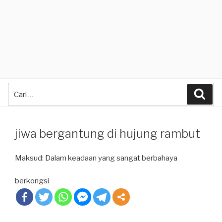
Search
Sea
for:
jiwa bergantung di hujung rambut
Maksud: Dalam keadaan yang sangat berbahaya
berkongsi