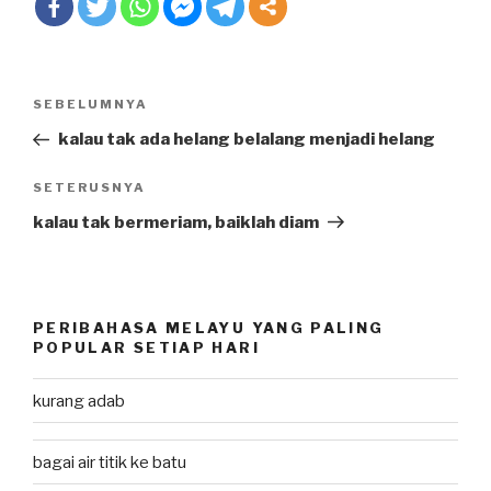
Post
SEBELUMNYA
Previous
navigation
Post
kalau tak ada helang belalang menjadi helang
SETERUSNYA
Next
Post
kalau tak bermeriam, baiklah diam
PERIBAHASA MELAYU YANG PALING
POPULAR SETIAP HARI
kurang adab
bagai air titik ke batu