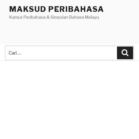
Skip
MAKSUD PERIBAHASA
to
Kamus Peribahasa & Simpulan Bahasa Melayu
content
Search
Sea
for: