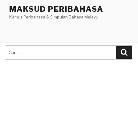
Skip
MAKSUD PERIBAHASA
to
Kamus Peribahasa & Simpulan Bahasa Melayu
content
Search
Sea
for: