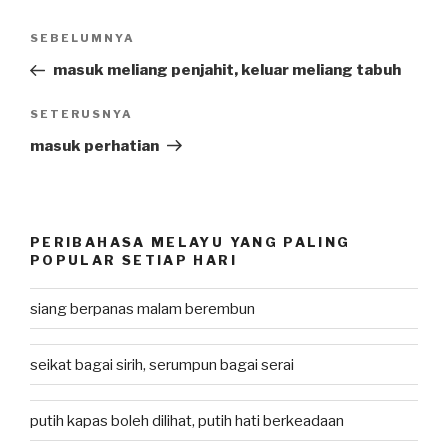
Post
SEBELUMNYA
Previous
navigation
Post
masuk meliang penjahit, keluar meliang tabuh
SETERUSNYA
Next
Post
masuk perhatian
PERIBAHASA MELAYU YANG PALING
POPULAR SETIAP HARI
siang berpanas malam berembun
seikat bagai sirih, serumpun bagai serai
putih kapas boleh dilihat, putih hati berkeadaan