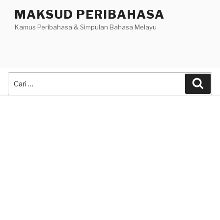
Skip
MAKSUD PERIBAHASA
to
Kamus Peribahasa & Simpulan Bahasa Melayu
content
Search
Sea
for: