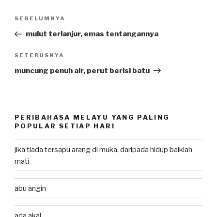
Post
SEBELUMNYA
Previous
navigation
Post
mulut terlanjur, emas tentangannya
SETERUSNYA
Next
Post
muncung penuh air, perut berisi batu
PERIBAHASA MELAYU YANG PALING
POPULAR SETIAP HARI
jika tiada tersapu arang di muka, daripada hidup baiklah
mati
abu angin
ada akal