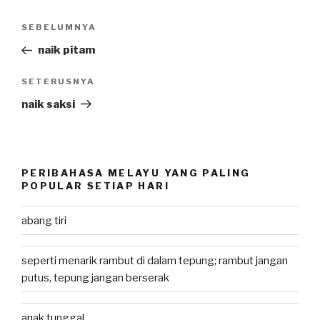
Post
SEBELUMNYA
Previous
navigation
Post
naik pitam
SETERUSNYA
Next
Post
naik saksi
PERIBAHASA MELAYU YANG PALING
POPULAR SETIAP HARI
abang tiri
seperti menarik rambut di dalam tepung; rambut jangan
putus, tepung jangan berserak
anak tunggal