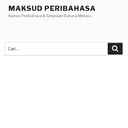
Skip
MAKSUD PERIBAHASA
to
Kamus Peribahasa & Simpulan Bahasa Melayu
content
Search
Sea
for: