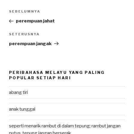
Post
SEBELUMNYA
Previous
navigation
Post
perempuan jahat
SETERUSNYA
Next
Post
perempuan jangak
PERIBAHASA MELAYU YANG PALING
POPULAR SETIAP HARI
abang tiri
anak tunggal
seperti menarik rambut di dalam tepung; rambut jangan
putus, tepung jangan berserak