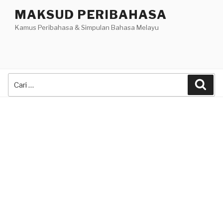
Skip
MAKSUD PERIBAHASA
to
Kamus Peribahasa & Simpulan Bahasa Melayu
content
Search
Sea
for: