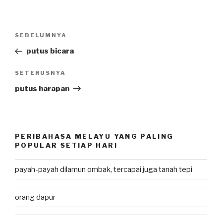
Post
SEBELUMNYA
Previous
navigation
Post
putus bicara
SETERUSNYA
Next
Post
putus harapan
PERIBAHASA MELAYU YANG PALING
POPULAR SETIAP HARI
payah-payah dilamun ombak, tercapai juga tanah tepi
orang dapur