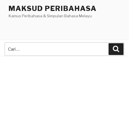
Skip
MAKSUD PERIBAHASA
to
Kamus Peribahasa & Simpulan Bahasa Melayu
content
Search
Sea
for: