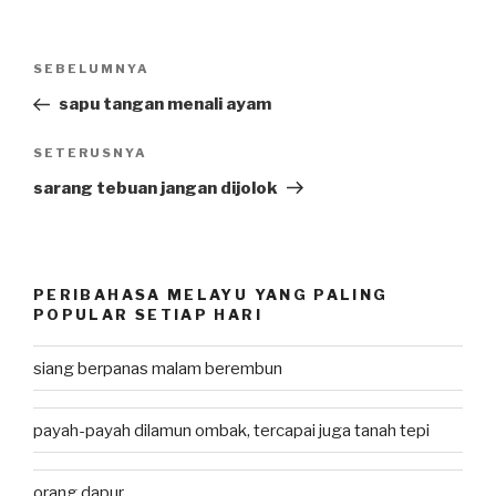
Post
SEBELUMNYA
Previous
navigation
Post
sapu tangan menali ayam
SETERUSNYA
Next
Post
sarang tebuan jangan dijolok
PERIBAHASA MELAYU YANG PALING
POPULAR SETIAP HARI
siang berpanas malam berembun
payah-payah dilamun ombak, tercapai juga tanah tepi
orang dapur