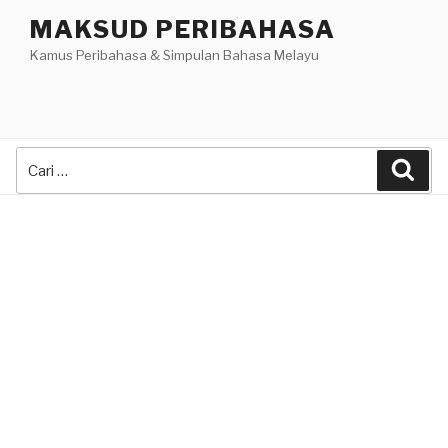
Skip
MAKSUD PERIBAHASA
to
Kamus Peribahasa & Simpulan Bahasa Melayu
content
Search
Sea
for: