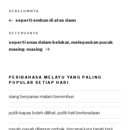
Post
SEBELUMNYA
Previous
navigation
Post
seperti embun di atas daun
SETERUSNYA
Next
Post
seperti enau dalam belukar, melepaskan pucuk
masing-masing
PERIBAHASA MELAYU YANG PALING
POPULAR SETIAP HARI
siang berpanas malam berembun
putih kapas boleh dilihat, putih hati berkeadaan
payah-payah dilamun ombak, tercapai juga tanah tepi