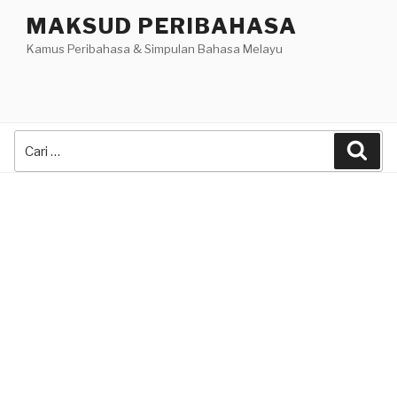
Skip
MAKSUD PERIBAHASA
to
Kamus Peribahasa & Simpulan Bahasa Melayu
content
Search
Sea
for: