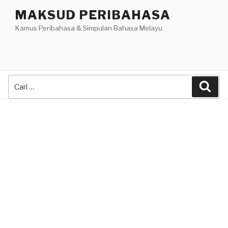
Skip
MAKSUD PERIBAHASA
to
Kamus Peribahasa & Simpulan Bahasa Melayu
content
Search
Sea
for: