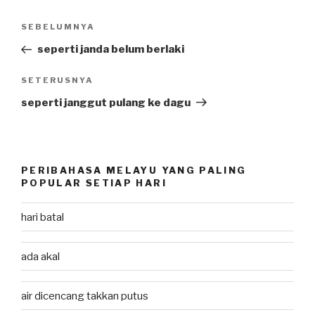
Post
SEBELUMNYA
Previous
navigation
Post
seperti janda belum berlaki
SETERUSNYA
Next
Post
seperti janggut pulang ke dagu
PERIBAHASA MELAYU YANG PALING
POPULAR SETIAP HARI
hari batal
ada akal
air dicencang takkan putus