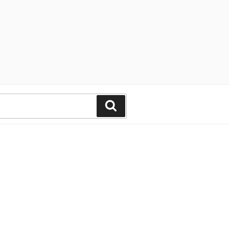
Search