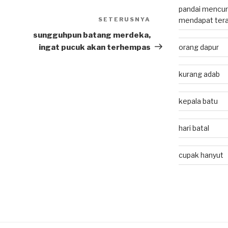
pandai mencuri
SETERUSNYA
mendapat tera
Next
Post
sungguhpun batang merdeka,
ingat pucuk akan terhempas
orang dapur
kurang adab
kepala batu
hari batal
cupak hanyut