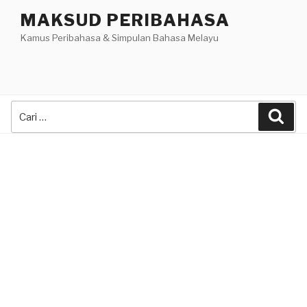
Skip
MAKSUD PERIBAHASA
to
Kamus Peribahasa & Simpulan Bahasa Melayu
content
Search
Sea
for: