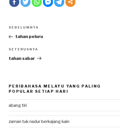
Post
SEBELUMNYA
Previous
navigation
Post
tahan peluru
SETERUSNYA
Next
Post
tahan sabar
PERIBAHASA MELAYU YANG PALING
POPULAR SETIAP HARI
abang tiri
zaman tuk nadur berkajang kain