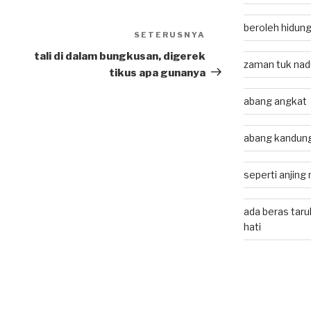
beroleh hidung
SETERUSNYA
Next
Post
tali di dalam bungkusan, digerek
zaman tuk nadu
tikus apa gunanya
abang angkat
abang kandun
seperti anjing
ada beras taru
hati