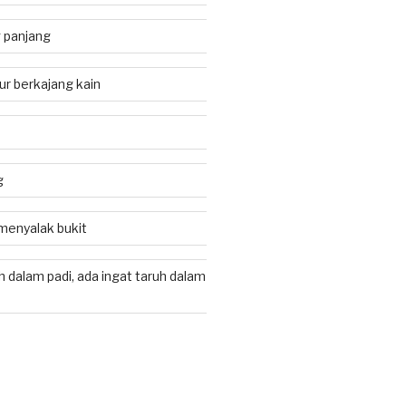
 panjang
r berkajang kain
g
 menyalak bukit
h dalam padi, ada ingat taruh dalam