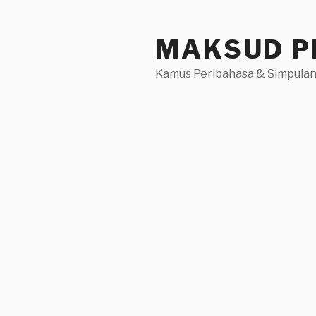
Skip
to
MAKSUD P
content
Kamus Peribahasa & Simpulan