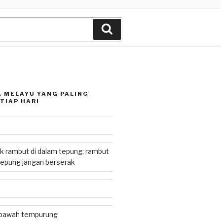
Search
 MELAYU YANG PALING
TIAP HARI
k rambut di dalam tepung; rambut
tepung jangan berserak
i bawah tempurung