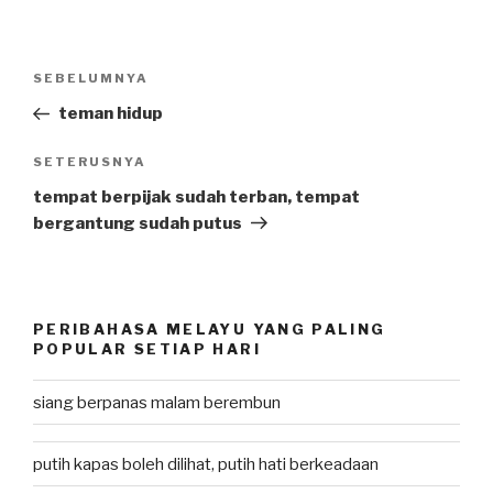
Post
SEBELUMNYA
Previous
navigation
Post
teman hidup
SETERUSNYA
Next
Post
tempat berpijak sudah terban, tempat
bergantung sudah putus
PERIBAHASA MELAYU YANG PALING
POPULAR SETIAP HARI
siang berpanas malam berembun
putih kapas boleh dilihat, putih hati berkeadaan