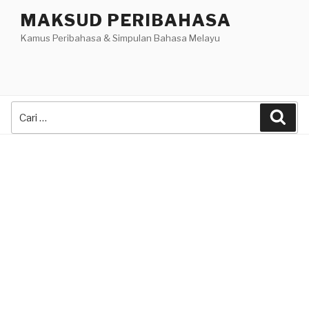
Skip
MAKSUD PERIBAHASA
to
Kamus Peribahasa & Simpulan Bahasa Melayu
content
Search
Sea
for: