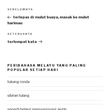
Post
SEBELUMNYA
Previous
navigation
Post
terlepas dr mulut buaya, masuk ke mulut
harimau
SETERUSNYA
Next
Post
terlompat kata
PERIBAHASA MELAYU YANG PALING
POPULAR SETIAP HARI
tukang ronda
sibiran tulang
seperti helang menyongsong angin