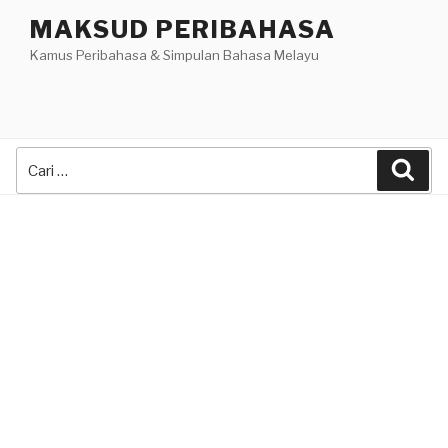
Skip
MAKSUD PERIBAHASA
to
Kamus Peribahasa & Simpulan Bahasa Melayu
content
Search
Sea
for: