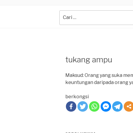
Search
for:
tukang ampu
Maksud: Orang yang suka memu
keuntungan daripada orang ya
berkongsi
Post