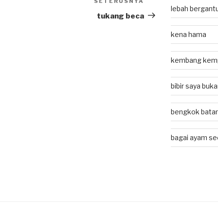
SETERUSNYA
Next
lebah bergant
Post
tukang beca
kena hama
kembang kem
bibir saya buk
bengkok batan
bagai ayam se