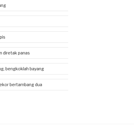
ung
pis
an diretak panas
g, bengkoklah bayang
ekor bertambang dua