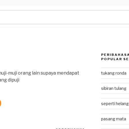
PERIBAHASA
POPULAR SE
ji-muji orang lain supaya mendapat
tukang ronda
ng dipuji
sibiran tulang
seperti helan
pasang mata