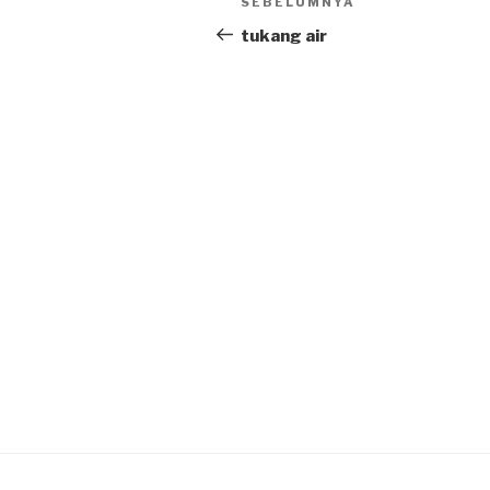
SEBELUMNYA
Previous
navigation
Post
tukang air