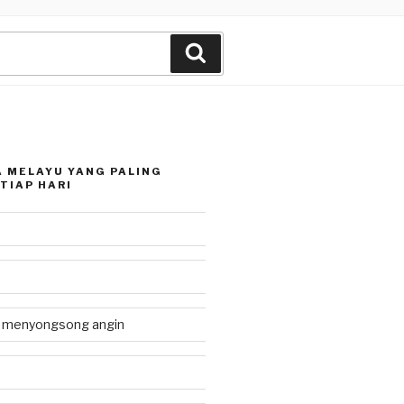
Search
 MELAYU YANG PALING
TIAP HARI
g menyongsong angin