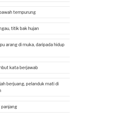
i bawah tempurung
gau, titik bak hujan
apu arang di muka, daripada hidup
but kata berjawab
ah berjuang, pelanduk mati di
h
 panjang