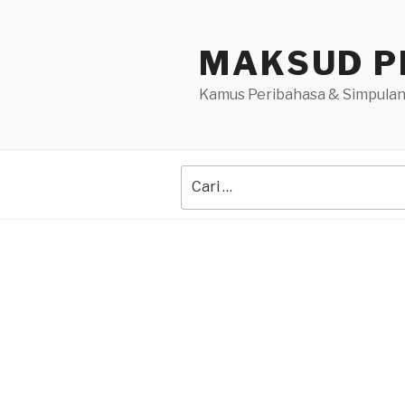
Skip
to
MAKSUD P
content
Kamus Peribahasa & Simpulan
Search
for: