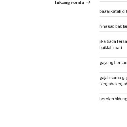
Post
tukang ronda
bagai katak d
hinggap bak lan
jika tiada ters
baiklah mati
gayung bersam
gajah sama gaj
tengah-tenga
beroleh hidung