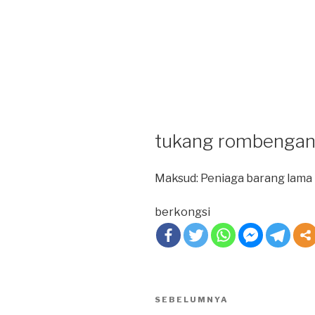
tukang rombenga
Maksud: Peniaga barang lama
berkongsi
Post
SEBELUMNYA
Previous