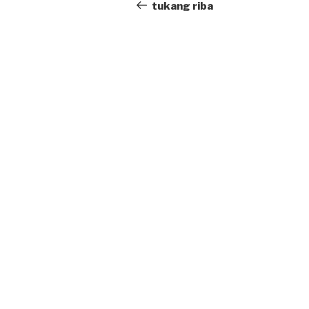
navigation
Post
tukang riba