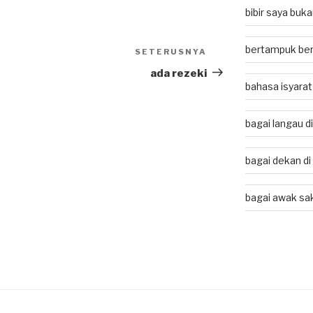
bibir saya buk
bertampuk ber
SETERUSNYA
Next
Post
ada rezeki
bahasa isyarat
bagai langau d
bagai dekan di
bagai awak sa