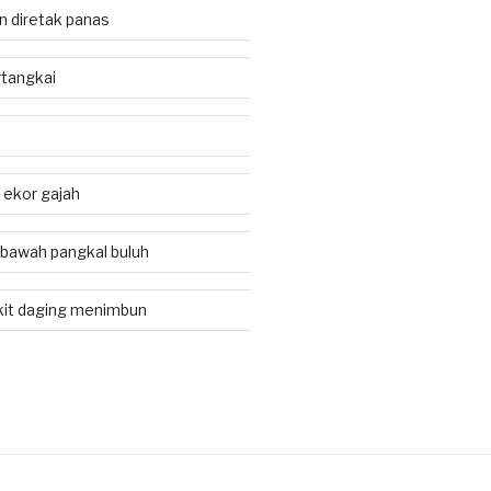
an diretak panas
tangkai
i ekor gajah
 bawah pangkal buluh
kit daging menimbun