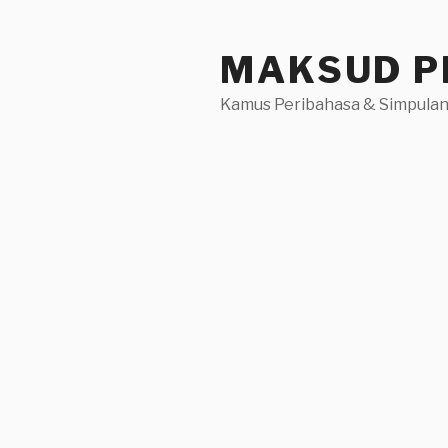
Skip
to
MAKSUD P
content
Kamus Peribahasa & Simpulan