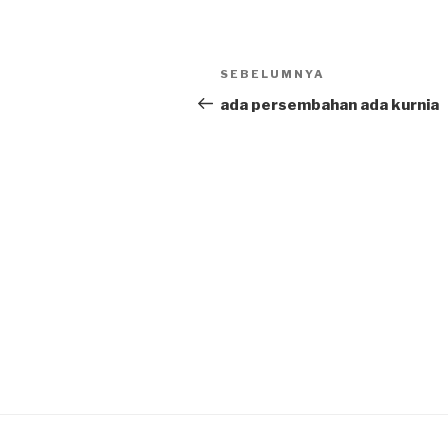
Post
SEBELUMNYA
Previous
navigation
Post
ada persembahan ada kurnia