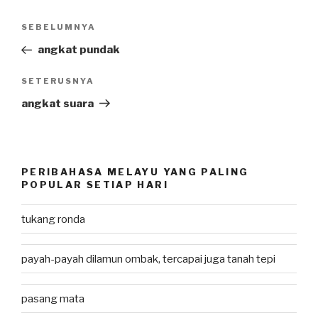
Post
SEBELUMNYA
Previous
navigation
Post
angkat pundak
SETERUSNYA
Next
Post
angkat suara
PERIBAHASA MELAYU YANG PALING
POPULAR SETIAP HARI
tukang ronda
payah-payah dilamun ombak, tercapai juga tanah tepi
pasang mata