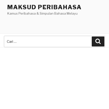
Skip
MAKSUD PERIBAHASA
to
Kamus Peribahasa & Simpulan Bahasa Melayu
content
Search
Sea
for: