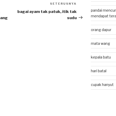
SETERUSNYA
Next
pandai mencuri
Post
k
bagai ayam tak patuk, itik tak
mendapat tera
mang
sudu
orang dapur
mata wang
kepala batu
hari batal
cupak hanyut