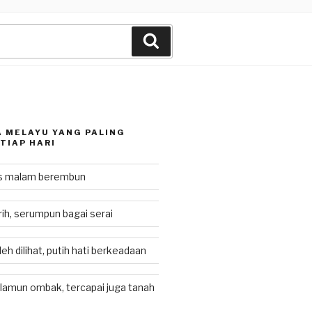
Search
 MELAYU YANG PALING
TIAP HARI
as malam berembun
rih, serumpun bagai serai
eh dilihat, putih hati berkeadaan
lamun ombak, tercapai juga tanah