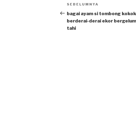
Post
SEBELUMNYA
Previous
navigation
Post
bagai ayam si tombong koko
berderai-derai ekor bergelu
tahi