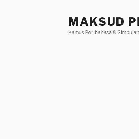
Skip
to
MAKSUD P
content
Kamus Peribahasa & Simpulan