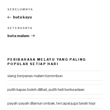
Post
SEBELUMNYA
Previous
navigation
Post
buta kayu
SETERUSNYA
Next
Post
buta malam
PERIBAHASA MELAYU YANG PALING
POPULAR SETIAP HARI
siang berpanas malam berembun
putih kapas boleh dilihat, putih hati berkeadaan
payah-payah dilamun ombak, tercapai juga tanah tepi