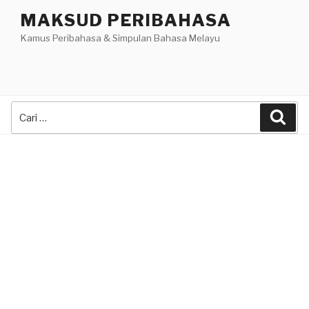
Skip
MAKSUD PERIBAHASA
to
Kamus Peribahasa & Simpulan Bahasa Melayu
content
Search
Sea
for: