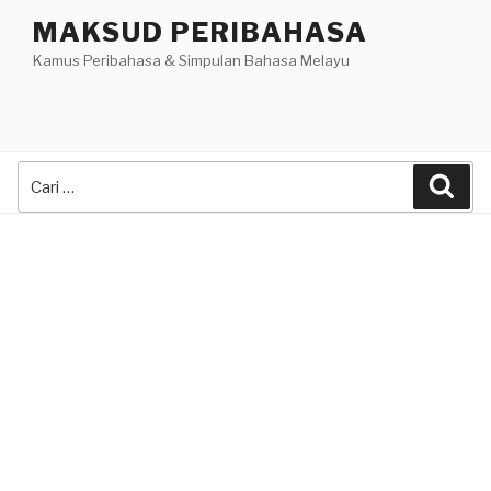
Skip
MAKSUD PERIBAHASA
to
Kamus Peribahasa & Simpulan Bahasa Melayu
content
Search
Sea
for: