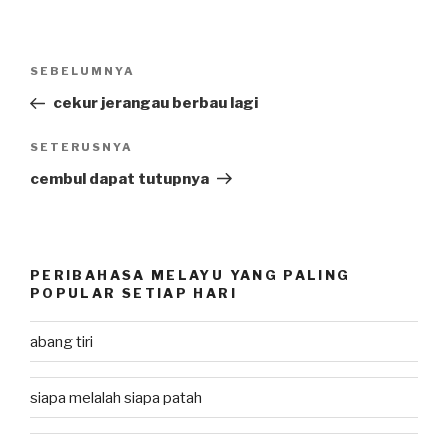
Post
SEBELUMNYA
Previous
navigation
Post
cekur jerangau berbau lagi
SETERUSNYA
Next
Post
cembul dapat tutupnya
PERIBAHASA MELAYU YANG PALING
POPULAR SETIAP HARI
abang tiri
siapa melalah siapa patah