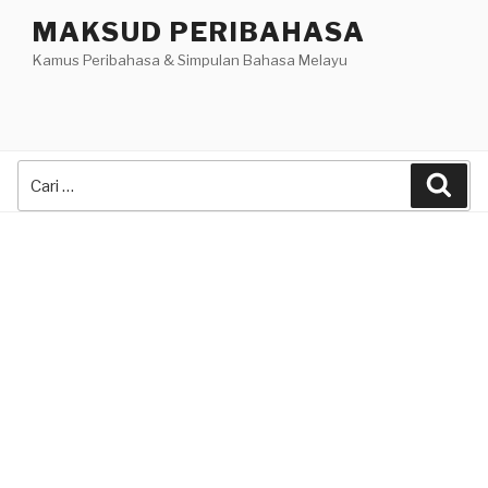
Skip
MAKSUD PERIBAHASA
to
Kamus Peribahasa & Simpulan Bahasa Melayu
content
Search
Sea
for: