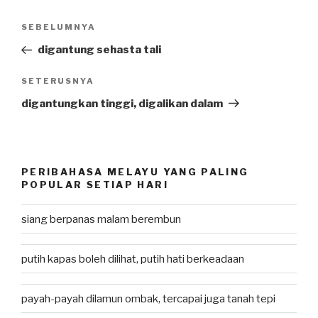
Post
SEBELUMNYA
Previous
navigation
Post
digantung sehasta tali
SETERUSNYA
Next
Post
digantungkan tinggi, digalikan dalam
PERIBAHASA MELAYU YANG PALING
POPULAR SETIAP HARI
siang berpanas malam berembun
putih kapas boleh dilihat, putih hati berkeadaan
payah-payah dilamun ombak, tercapai juga tanah tepi