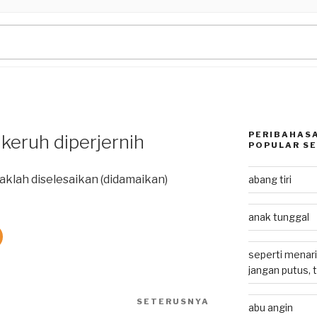
PERIBAHASA
 keruh diperjernih
POPULAR SE
klah diselesaikan (didamaikan)
abang tiri
anak tunggal
seperti menari
jangan putus, 
SETERUSNYA
Next
abu angin