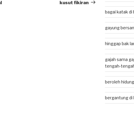
Post
l
kusut fikiran
bagai katak d
gayung bersam
hinggap bak lan
gajah sama gaj
tengah-tenga
beroleh hidung
bergantung di