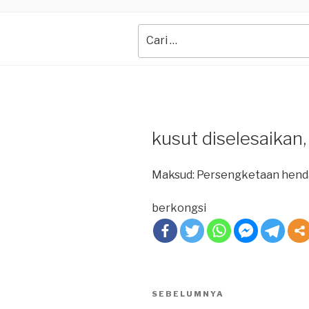
Search
for:
kusut diselesaikan,
Maksud: Persengketaan henda
berkongsi
Post
SEBELUMNYA
Previous