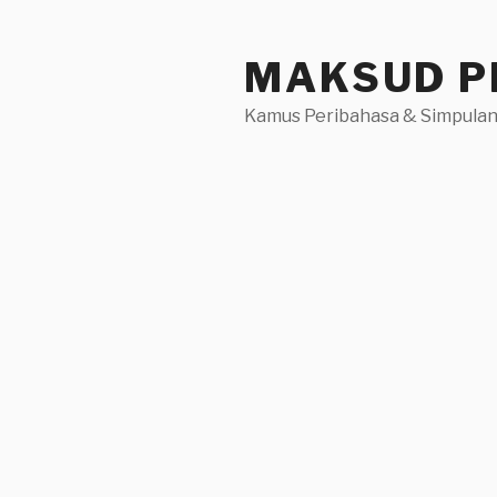
Skip
to
MAKSUD P
content
Kamus Peribahasa & Simpulan