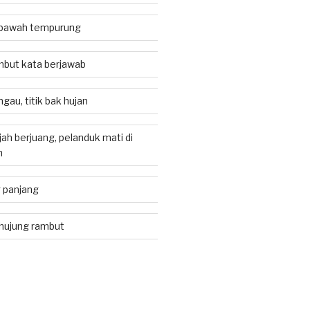
i bawah tempurung
but kata berjawab
gau, titik bak hujan
ah berjuang, pelanduk mati di
h
 panjang
 hujung rambut