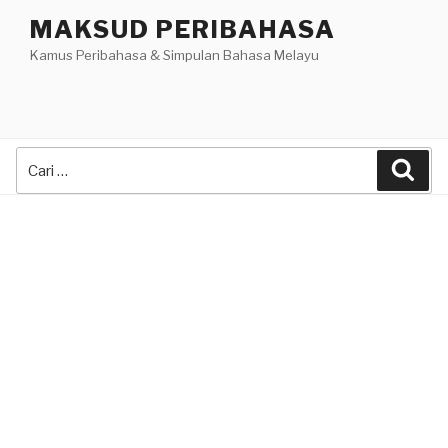
Skip
MAKSUD PERIBAHASA
to
Kamus Peribahasa & Simpulan Bahasa Melayu
content
Search
Sea
for: