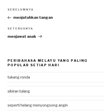
Post
SEBELUMNYA
Previous
navigation
Post
menjatuhkan tangan
SETERUSNYA
Next
Post
menjawat anak
PERIBAHASA MELAYU YANG PALING
POPULAR SETIAP HARI
tukang ronda
sibiran tulang
seperti helang menyongsong angin