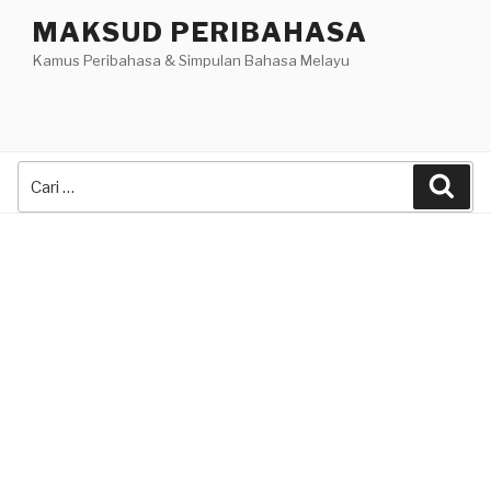
Skip
MAKSUD PERIBAHASA
to
Kamus Peribahasa & Simpulan Bahasa Melayu
content
Search
Sea
for: