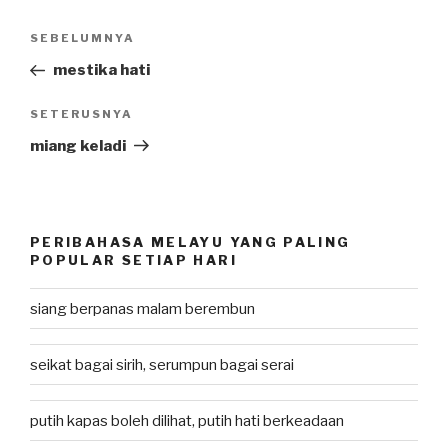
Post
SEBELUMNYA
Previous
navigation
Post
mestika hati
SETERUSNYA
Next
Post
miang keladi
PERIBAHASA MELAYU YANG PALING
POPULAR SETIAP HARI
siang berpanas malam berembun
seikat bagai sirih, serumpun bagai serai
putih kapas boleh dilihat, putih hati berkeadaan