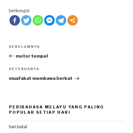
berkongsi
Post
SEBELUMNYA
Previous
navigation
Post
motor tempel
SETERUSNYA
Next
Post
muafakat membawa berkat
PERIBAHASA MELAYU YANG PALING
POPULAR SETIAP HARI
hari batal