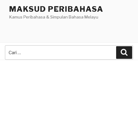
Skip
MAKSUD PERIBAHASA
to
Kamus Peribahasa & Simpulan Bahasa Melayu
content
Search
Sea
for: