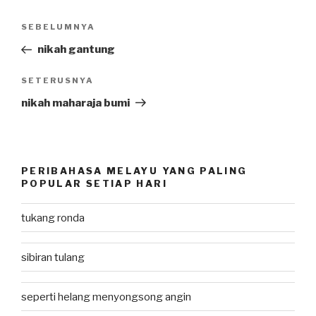
Post
SEBELUMNYA
Previous
navigation
Post
nikah gantung
SETERUSNYA
Next
Post
nikah maharaja bumi
PERIBAHASA MELAYU YANG PALING
POPULAR SETIAP HARI
tukang ronda
sibiran tulang
seperti helang menyongsong angin