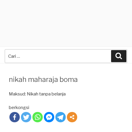
Search
Sea
for:
nikah maharaja boma
Maksud: Nikah tanpa belanja
berkongsi