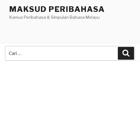
Skip
MAKSUD PERIBAHASA
to
Kamus Peribahasa & Simpulan Bahasa Melayu
content
Search
Sea
for: