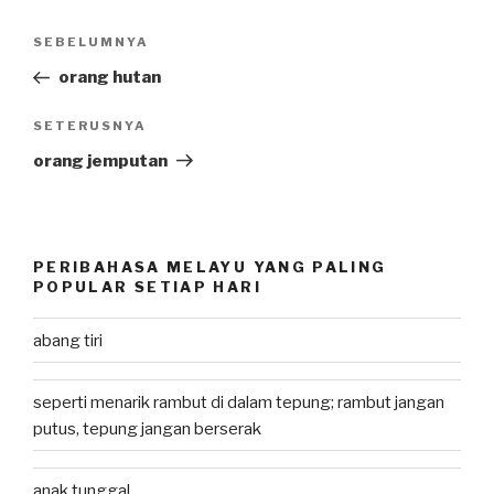
Post
SEBELUMNYA
Previous
navigation
Post
orang hutan
SETERUSNYA
Next
Post
orang jemputan
PERIBAHASA MELAYU YANG PALING
POPULAR SETIAP HARI
abang tiri
seperti menarik rambut di dalam tepung; rambut jangan
putus, tepung jangan berserak
anak tunggal