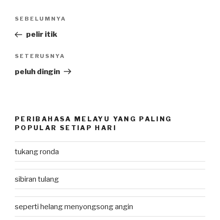
Post
SEBELUMNYA
Previous
navigation
Post
pelir itik
SETERUSNYA
Next
Post
peluh dingin
PERIBAHASA MELAYU YANG PALING
POPULAR SETIAP HARI
tukang ronda
sibiran tulang
seperti helang menyongsong angin