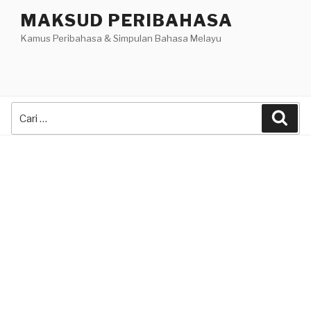
Skip
MAKSUD PERIBAHASA
to
Kamus Peribahasa & Simpulan Bahasa Melayu
content
Search
Sea
for: