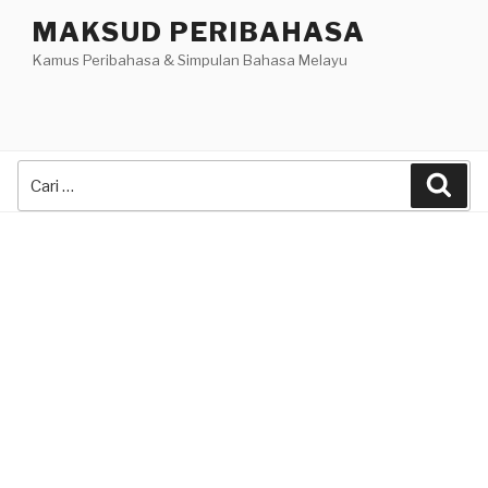
Skip
MAKSUD PERIBAHASA
to
Kamus Peribahasa & Simpulan Bahasa Melayu
content
Search
Sea
for: