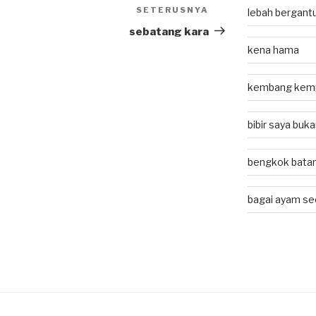
SETERUSNYA
Next
lebah bergant
Post
sebatang kara
kena hama
kembang kem
bibir saya buk
bengkok batan
bagai ayam se