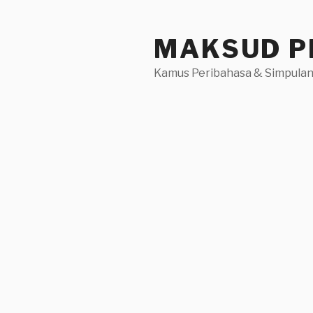
Skip
to
MAKSUD P
content
Kamus Peribahasa & Simpulan