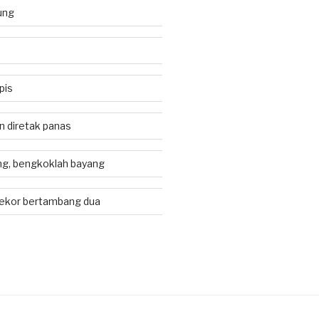
ung
pis
an diretak panas
g, bengkoklah bayang
ekor bertambang dua