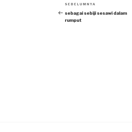
Post
SEBELUMNYA
Previous
navigation
Post
sebagai sebiji sesawi dalam
rumput