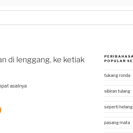
PERIBAHASA
 di lenggang, ke ketiak
POPULAR SE
tukang ronda
mpat asalnya
sibiran tulang
seperti helan
pasang mata