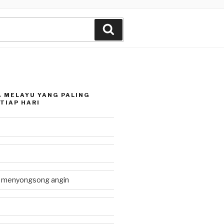
Search
 MELAYU YANG PALING
TIAP HARI
g menyongsong angin