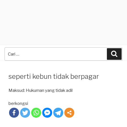
Search
Sea
for:
seperti kebun tidak berpagar
Maksud: Hukuman yang tidak adil
berkongsi