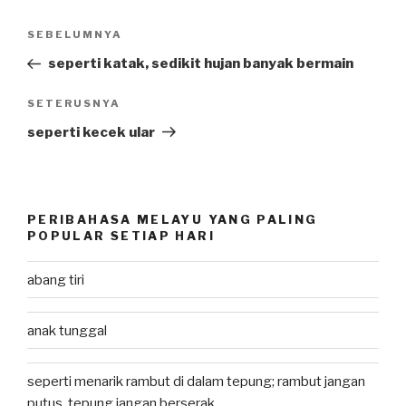
Post
SEBELUMNYA
Previous
navigation
Post
seperti katak, sedikit hujan banyak bermain
SETERUSNYA
Next
Post
seperti kecek ular
PERIBAHASA MELAYU YANG PALING
POPULAR SETIAP HARI
abang tiri
anak tunggal
seperti menarik rambut di dalam tepung; rambut jangan
putus, tepung jangan berserak