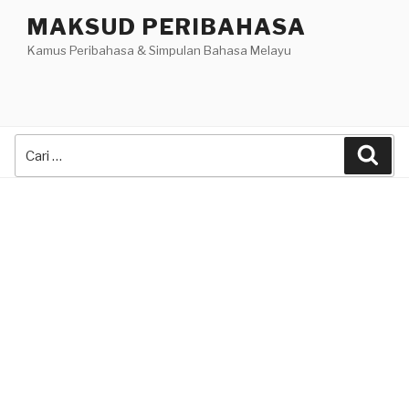
Skip
MAKSUD PERIBAHASA
to
Kamus Peribahasa & Simpulan Bahasa Melayu
content
Search
Sea
for: