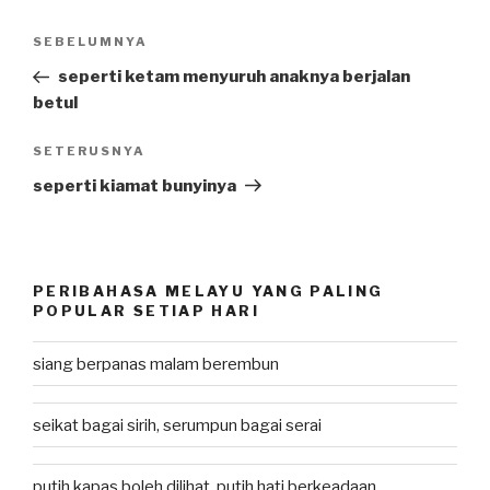
Post
SEBELUMNYA
Previous
navigation
Post
seperti ketam menyuruh anaknya berjalan
betul
SETERUSNYA
Next
Post
seperti kiamat bunyinya
PERIBAHASA MELAYU YANG PALING
POPULAR SETIAP HARI
siang berpanas malam berembun
seikat bagai sirih, serumpun bagai serai
putih kapas boleh dilihat, putih hati berkeadaan