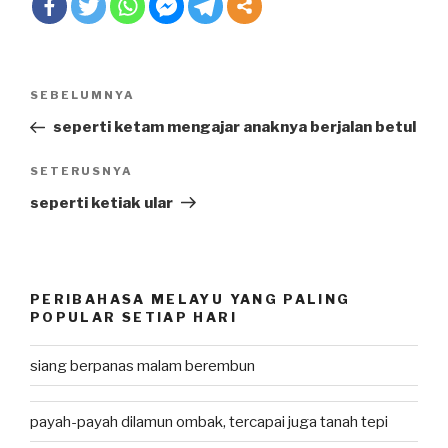
Post
SEBELUMNYA
Previous
navigation
Post
seperti ketam mengajar anaknya berjalan betul
SETERUSNYA
Next
Post
seperti ketiak ular
PERIBAHASA MELAYU YANG PALING
POPULAR SETIAP HARI
siang berpanas malam berembun
payah-payah dilamun ombak, tercapai juga tanah tepi