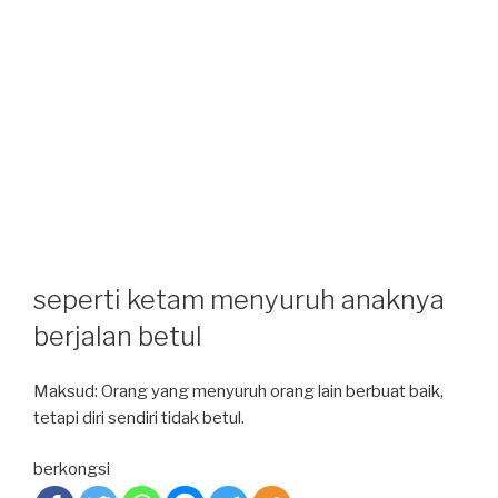
seperti ketam menyuruh anaknya
berjalan betul
Maksud: Orang yang menyuruh orang lain berbuat baik,
tetapi diri sendiri tidak betul.
berkongsi